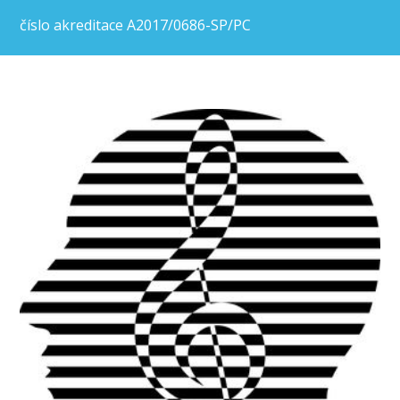
číslo akreditace
A2017/0686-SP/PC