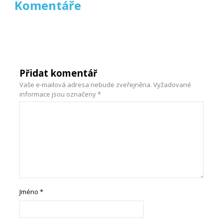
Komentáře
Přidat komentář
Vaše e-mailová adresa nebude zveřejněna.
Vyžadované
informace jsou označeny
*
Jméno
*